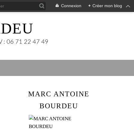
Connexion
+
Créer mon blog
RDEU
: 06 71 22 47 49
MARC ANTOINE
BOURDEU