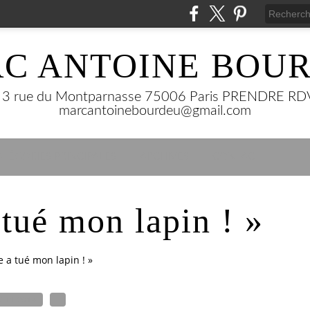
C ANTOINE BOU
 rue du Montparnasse 75006 Paris PRENDRE RDV 
marcantoinebourdeu@gmail.com
ATÉGORIES PRINCIPALES
ARCHIVES
CONTACT
tué mon lapin ! »
 a tué mon lapin ! »
9.11.2014
…