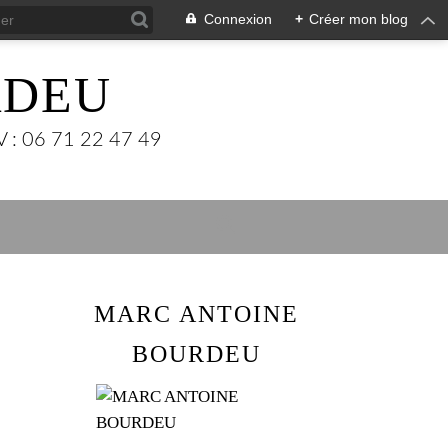
Connexion
+
Créer mon blog
RDEU
: 06 71 22 47 49
MARC ANTOINE
BOURDEU