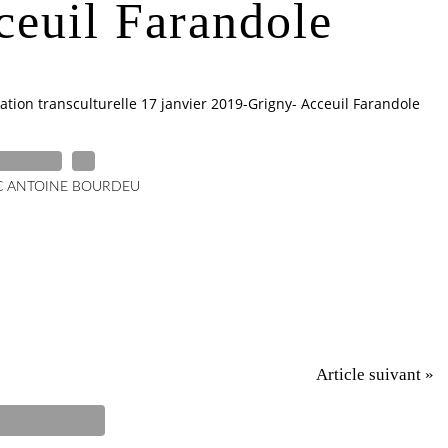
ceuil Farandole
uation transculturelle 17 janvier 2019-Grigny- Acceuil Farandole
6.01.2019
…
C ANTOINE BOURDEU
Article suivant »
tour à l'accueil